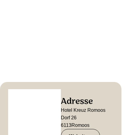
Adresse
Hotel Kreuz Romoos
Dorf 26
6113
Romoos