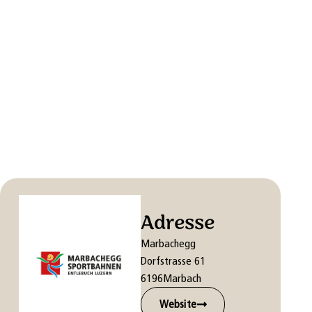
Adresse
Marbachegg
Dorfstrasse 61
6196
Marbach
Website