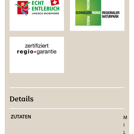
Details
ZUTATEN
M
I
L