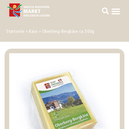
Startseite
»
Käse
»
Oberberg-Bergkäse ca. 500g