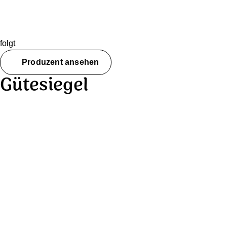
Giger’s Znüni-Plättli
folgt
Produzent ansehen
Gütesiegel