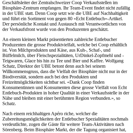
Geschäftsleiter der Zentralschweizer Coop Verkaufsstellen im
Biosphäre-Zentrum empfangen. Ihr Team-Event findet nicht zufällig
in der UBE statt. Denn Coop setzt wie die UBE auf Nachhaltigkeit
und führt ein Sortiment von gegen 80 «Echt Entlebuch»-Artikel.
Der persönliche Kontakt und Austausch mit Verantwortlichen von
der Verkaufsfront wurde von den Produzenten geschätzt.
An einem kleinen Markt präsentierten zahlreiche Entlebucher
Produzenten die grosse Produktvielfalt, welche bei Coop erhältlich
ist. Von Milchprodukten und Käse, aus Kuh-, Schaf-, und
Büffelmilch, über Fleischspezialitäten, UrDinkel-Zopfmehl und -
Teigwaren, Glace bis hin zu Tee und Bier und Kaffee. Wolfgang
Schatz, Direktor der UBE betont denn auch bei seinem
Willkommensgruss, dass die Vielfalt der Biosphäre nicht nur in der
Biodiversität, sondern auch bei den Produkten und
Freizeitmöglichkeiten sichtbar sei. «Dank Coop finden
Konsumentinnen und Konsumenten diese grosse Vielfalt von Echt
Entlebuch-Produkten in hoher Qualität in einer Verkaufsstelle in der
Nähe und bleiben mit einer berühmten Region verbunden.», so
Schatz.
Nach einem reichhaltigen Apéro riche, welcher die
Zubereitungsmöglichkeiten der Entlebucher Spezialitäten nochmals
verdeutlichte, zogen die Gäste für weitere Team-Aktivitäten nach
Sörenberg. Beim Biosphäre Markt, der die Tagung organisiert hat,