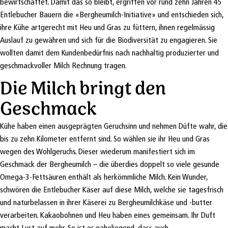
bewirtschaftet. Damit das so bleibt, ergriffen vor rund zehn Jahren 45
Entlebucher Bauern die «Bergheumilch-Initiative» und entschieden sich,
ihre Kühe artgerecht mit Heu und Gras zu füttern, ihnen regelmässig
Auslauf zu gewähren und sich für die Biodiversität zu engagieren. Sie
wollten damit dem Kundenbedürfnis nach nachhaltig produzierter und
geschmackvoller Milch Rechnung tragen.
Die Milch bringt den
Geschmack
Kühe haben einen ausgeprägten Geruchsinn und nehmen Düfte wahr, die
bis zu zehn Kilometer entfernt sind. So wählen sie ihr Heu und Gras
wegen des Wohlgeruchs. Dieser wiederum manifestiert sich im
Geschmack der Bergheumilch – die überdies doppelt so viele gesunde
Omega-3-Fettsäuren enthält als herkömmliche Milch. Kein Wunder,
schwören die Entlebucher Käser auf diese Milch, welche sie tagesfrisch
und naturbelassen in ihrer Käserei zu Bergheumilchkäse und -butter
verarbeiten. Kakaobohnen und Heu haben eines gemeinsam. Ihr Duft
macht Lust auf mehr. So ist es naheliegend, dass auch